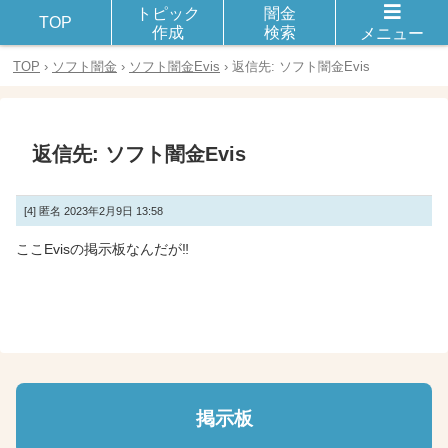
トピック
闇金
闇金や違法金融とのトラブルや被害に遭った体験談を話し合おう！
TOP
作成
検索
メニュー
TOP
›
ソフト闇金
›
ソフト闇金Evis
›
返信先: ソフト闇金Evis
返信先: ソフト闇金Evis
[4]
匿名
2023年2月9日 13:58
ここEvisの掲示板なんだが‼
掲示板