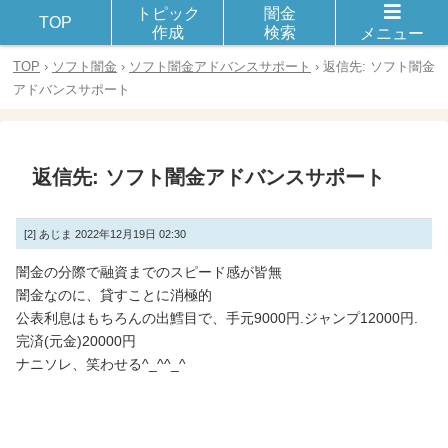
トピック
闇金
闇金や違法金融とのトラブルや被害に遭った体験談を話し合おう！
TOP
作成
検索
メニュー
TOP
›
ソフト闇金
›
ソフト闇金アドバンスサポート
›
返信先: ソフト闇金
アドバンスサポート
返信先: ソフト闇金アドバンスサポート
[2]
あじま
2022年12月19日 02:30
闇金の分際で融資までのスピード感が皆無
闇金なのに、貸すことに消極的
公表利息はもちろんの出鱈目で、手元9000円.ジャンプ12000円.
完済(元金)20000円
ナニソレ、笑わせる^_^^_^