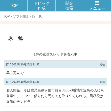
トピック
闇金
闇金や違法金融とのトラブルや被害に遭った体験談を話し合おう！
TOP
作成
検索
メニュー
TOP
›
ソフト闇金
›
原 勉
原 勉
1件の返信スレッドを表示中
[2]
A
2022年10月26日 11:37
返信
早く死んで
[1]
A
2022年10月26日 11:35
返信
個人闇金、今は鹿児島県伊佐市前目3650-3番地で近所の人にも
営業中。こいつに借りたら死んでも取り立てられる。回収役は
近所のチンピラ。