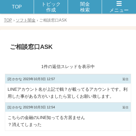
トピック
闇金
闇金や違法金融とのトラブルや被害に遭った体験談を話し合おう！
TOP
作成
検索
メニュー
TOP
›
ソフト闇金
›
ご相談窓口ASK
ご相談窓口ASK
1件の返信スレッドを表示中
[2]
かかな
2023年10月3日 12:57
返信
LINEアカウント名が上記で鶴？が載ってるアカウントです。利
用した事がある方がいましたら宜しくお願い致します。
[1]
かかな
2023年10月3日 12:54
返信
こちらの金融のLINE知ってる方居ません
？消えてしまった