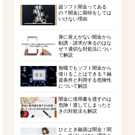
超ソフト闇金ってある
の？闇金に期待をしては
いけない理由
身に覚えがない闇金から
勧誘・請求が来るのはな
ぜ？適切な対処法につい
て解説
無職でもソフト闇金から
借りることはできる？融
資条件と利用する危険性
について解説
闇金に借用書を渡すのは
危険！渡してしまったと
きの対処法も解説
ひととき融資は闇金！関