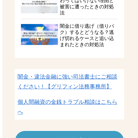
わってはいけない理由と
被害に遭ったときの対処
法
闇金に借り逃げ（借りパ
ク）するとどうなる？逃
げ切れるケースと追い込
まれたときの対処法
闇金・違法金融に強い司法書士にご相談
ください！
【グリフィン法務事務所】
個人間融資の金銭トラブル相談はこちら
へ