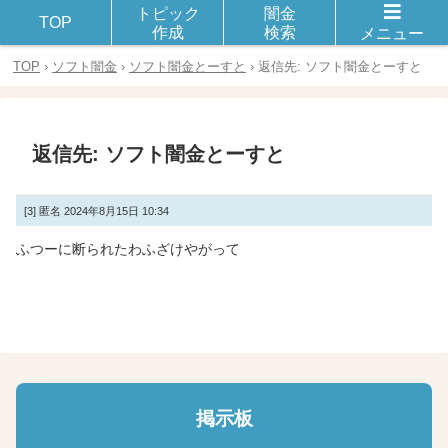
トピック
闇金
闇金や違法金融とのトラブルや被害に遭った体験談を話し合おう！
TOP
作成
検索
メニュー
TOP
›
ソフト闇金
›
ソフト闇金とーすと
›
返信先: ソフト闇金とーすと
返信先: ソフト闇金とーすと
[3]
匿名
2024年8月15日 10:34
ふつーに断られたわふざけやがって
掲示板