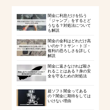
闇金に利息だけを払う
「ジャンプ」をするとど
うなる？対処法について
も解説
闇金の金利はどれだけ高
いのか？トサン・トゴ・
複利の恐ろしさを詳しく
解説
闇金に返さなければ殺さ
れることはある？身の安
全を守るための対処法
超ソフト闇金ってある
の？闇金に期待をしては
いけない理由