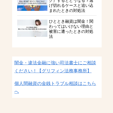
ク）するとどうなる？逃
げ切れるケースと追い込
まれたときの対処法
ひととき融資は闇金！関
わってはいけない理由と
被害に遭ったときの対処
法
闇金・違法金融に強い司法書士にご相談
ください！
【グリフィン法務事務所】
個人間融資の金銭トラブル相談はこちら
へ