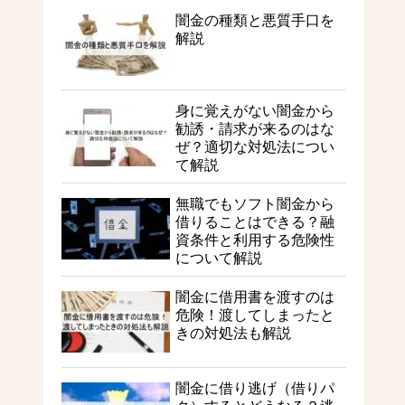
闇金の種類と悪質手口を
解説
身に覚えがない闇金から
勧誘・請求が来るのはな
ぜ？適切な対処法につい
て解説
無職でもソフト闇金から
借りることはできる？融
資条件と利用する危険性
について解説
闇金に借用書を渡すのは
危険！渡してしまったと
きの対処法も解説
闇金に借り逃げ（借りパ