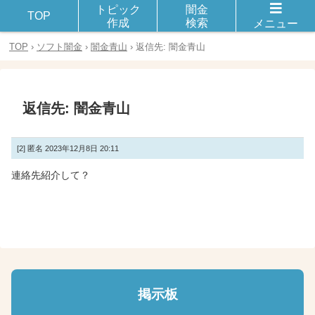
トピック
闇金
闇金や違法金融とのトラブルや被害に遭った体験談を話し合おう！
TOP
作成
検索
メニュー
TOP
›
ソフト闇金
›
闇金青山
›
返信先: 闇金青山
返信先: 闇金青山
[2]
匿名
2023年12月8日 20:11
連絡先紹介して？
掲示板