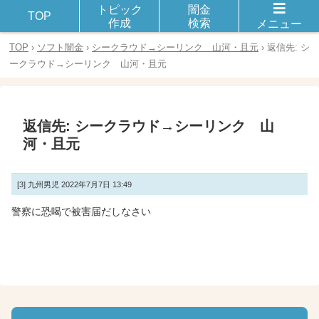
トピック
闇金
闇金や違法金融とのトラブルや被害に遭った体験談を話し合おう！
TOP
作成
検索
メニュー
TOP
›
ソフト闇金
›
シークラウド→シーリンク 山河・且元
›
返信先: シ
ークラウド→シーリンク 山河・且元
返信先: シークラウド→シーリンク 山
河・且元
[3]
九州男児
2022年7月7日 13:49
警察に恐喝で被害届だしなさい