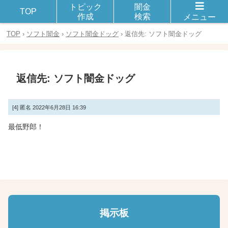
トピック
闇金
闇金や違法金融とのトラブルや被害に遭った体験談を話し合おう！
TOP
作成
検索
メニュー
TOP
›
ソフト闇金
›
ソフト闇金ドッグ
›
返信先: ソフト闇金ドッグ
返信先: ソフト闇金ドッグ
[4]
匿名
2022年6月28日 16:39
最低野郎！
掲示板