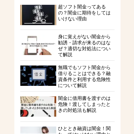
超ソフト闇金ってある
の？闇金に期待をしては
いけない理由
身に覚えがない闇金から
勧誘・請求が来るのはな
ぜ？適切な対処法につい
て解説
無職でもソフト闇金から
借りることはできる？融
資条件と利用する危険性
について解説
闇金に借用書を渡すのは
危険！渡してしまったと
きの対処法も解説
ひととき融資は闇金！関