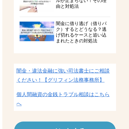
ルが止まらない！その理
由と対処法
闇金に借り逃げ（借りパ
ク）するとどうなる？逃
げ切れるケースと追い込
まれたときの対処法
闇金・違法金融に強い司法書士にご相談
ください！
【グリフィン法務事務所】
個人間融資の金銭トラブル相談はこちら
へ