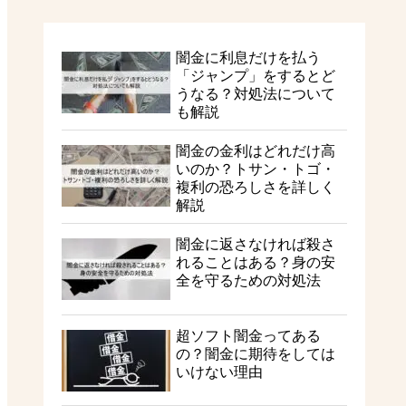
闇金に利息だけを払う
「ジャンプ」をするとど
うなる？対処法について
も解説
闇金の金利はどれだけ高
いのか？トサン・トゴ・
複利の恐ろしさを詳しく
解説
闇金に返さなければ殺さ
れることはある？身の安
全を守るための対処法
超ソフト闇金ってある
の？闇金に期待をしては
いけない理由