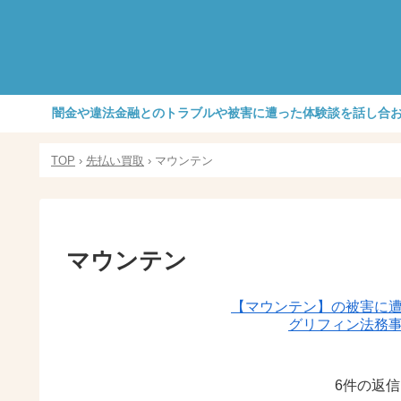
闇金や違法金融とのトラブルや被害に遭った体験談を話し合
TOP
›
先払い買取
›
マウンテン
マウンテン
【マウンテン】の被害に
グリフィン法務
6件の返