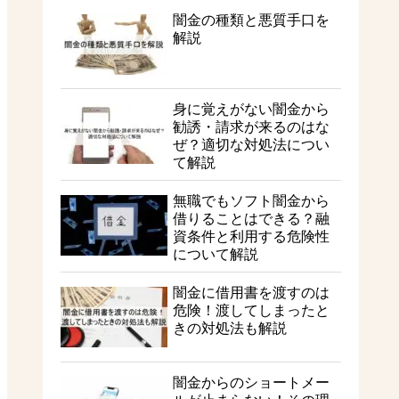
闇金の種類と悪質手口を
解説
身に覚えがない闇金から
勧誘・請求が来るのはな
ぜ？適切な対処法につい
て解説
無職でもソフト闇金から
借りることはできる？融
資条件と利用する危険性
について解説
闇金に借用書を渡すのは
危険！渡してしまったと
きの対処法も解説
闇金からのショートメー