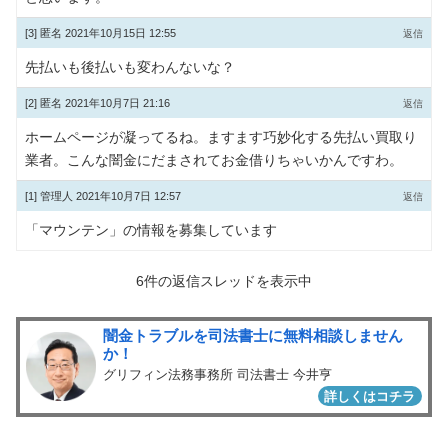
[3]
匿名
2021年10月15日 12:55
返信
先払いも後払いも変わんないな？
[2]
匿名
2021年10月7日 21:16
返信
ホームページが凝ってるね。ますます巧妙化する先払い買取り
業者。こんな闇金にだまされてお金借りちゃいかんですわ。
[1]
管理人
2021年10月7日 12:57
返信
「マウンテン」の情報を募集しています
6件の返信スレッドを表示中
闇金トラブルを司法書士に無料相談しません
か！
グリフィン法務事務所 司法書士 今井亨
詳しくはコチラ