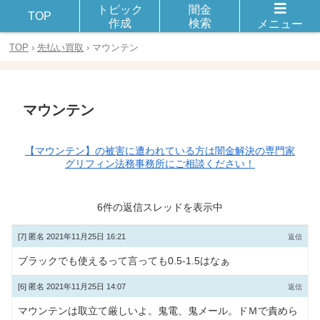
トピック
闇金
闇金や違法金融とのトラブルや被害に遭った体験談を話し合おう！
TOP
作成
検索
メニュー
TOP
›
先払い買取
›
マウンテン
マウンテン
【マウンテン】の被害に遭われている方は闇金解決の専門家
グリフィン法務事務所にご相談ください！
6件の返信スレッドを表示中
[7]
匿名
2021年11月25日 16:21
返信
ブラックでも使えるって言っても0.5-1.5はなぁ
[6]
匿名
2021年11月25日 14:07
返信
マウンテンは取立て厳しいよ。鬼電、鬼メール。ドＭで責めら